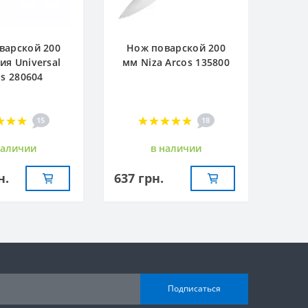
варской 200
Нож поварской 200
ия Universal
мм Niza Arcos 135800
os 280604
15
18
наличии
в наличии
н.
637 грн.
Подписаться