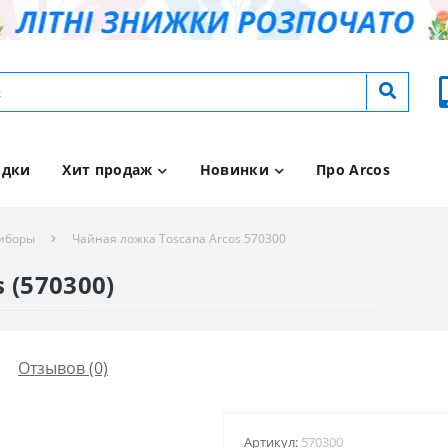
идки
Хит продаж
Новинки
Про Arcos
иборы
Чайная ложка Toscana Arcos 570300
 (570300)
Отзывов (0)
Артикул:
570300