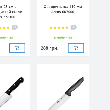
т 23 см с
Овощечистка 110 мм
истой стали
Arcos 607000
os 278100
13
2
наличии
в наличии
288 грн.