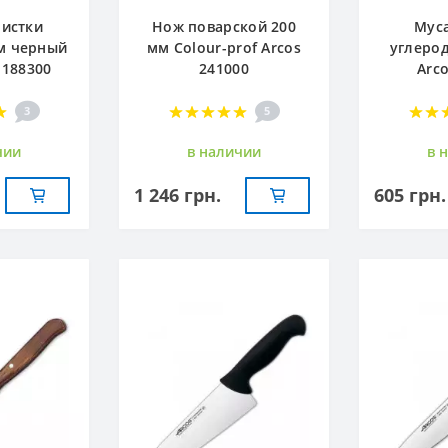
чистки
Нож поварской 200
Муса
м черный
мм Сolour-prof Arcos
углерод
 188300
241000
Arc
3
5
чии
в наличии
в 
1 246 грн.
605 грн.