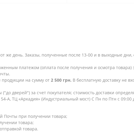
тот же день. Заказы, полученные после 13-00 и в выходные дн
женным платежом (оплата после получения и осмотра товара) з
очты.
е продукции на сумму от
2 500 грн.
В бесплатную доставку не в
 ("до дверей") за счет покупателя; стоимость доставки опреде
154-А, ТЦ «Аркадия» (Индустриальный мост) С Пн по Птн с 09:00
й Почты при получении товара;
лучении товара;
 отправкой товара.