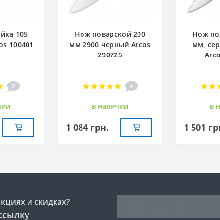
ейка 105
Нож поварской 200
Нож по
os 100401
мм 2900 черный Arcos
мм, сер
290725
Arc
9
4
чии
в наличии
в 
1 084 грн.
1 501 гр
акциях и скидках?
ссылку