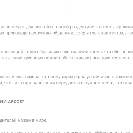
используют для чистой и точной разделки мяса птицы, кролика
 производствах, кухнях общепита, сферы гостеприимства, а т
ржавеющей стали с большим содержанием хрома, что обеспечив
ы на лезвии кухонных ножниц обеспечивают высокую точность н
лена и эластомера, которому характерна устойчивость к кисло
м, что сила при нарезании передается в нужном месте, это га
ИИ ARCOS?
одителей ножей в мире.
ы, в результате повышается экономическая эффективность ин