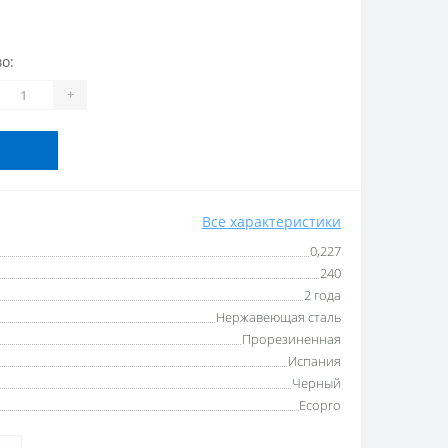
о:
+
Все характеристики
0,227
240
2 года
Нержавеющая сталь
Прорезиненная
Испания
Черный
Ecopro