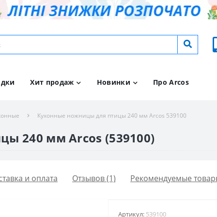
идки
Хит продаж
Новинки
Про Arcos
хонные
Кухонные ножницы для птицы 240 мм Arcos 539100
ы 240 мм Arcos (539100)
ставка и оплата
Отзывов (1)
Рекомендуемые товар
Артикул:
539100