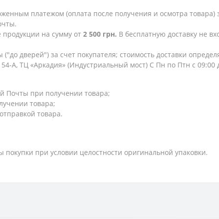
женным платежом (оплата после получения и осмотра товара) з
очты.
е продукции на сумму от
2 500 грн.
В бесплатную доставку не в
 ("до дверей") за счет покупателя; стоимость доставки опреде
154-А, ТЦ «Аркадия» (Индустриальный мост) С Пн по Птн с 09:00
й Почты при получении товара;
лучении товара;
 отправкой товара.
ты покупки при условии целостности оригинальной упаковки.