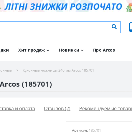
идки
Хит продаж
Новинки
Про Arcos
хонные
Кухонные ножницы 240 мм Arcos 185701
rcos (185701)
ставка и оплата
Отзывов (2)
Рекомендуемые товар
Артикул:
185701