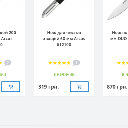
кой 200
Нож для чистки
Нож по
 Arcos
овощей 60 мм Arcos
мм DUO 
00
612100
7
1
чии
в наличии
в 
319 грн.
870 грн.