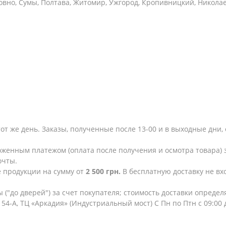
овно, Сумы, Полтава, Житомир, Ужгород, Кропивницкий, Никола
тот же день. Заказы, полученные после 13-00 и в выходные дн
женным платежом (оплата после получения и осмотра товара) з
очты.
е продукции на сумму от
2 500 грн.
В бесплатную доставку не в
 ("до дверей") за счет покупателя; стоимость доставки опреде
154-А, ТЦ «Аркадия» (Индустриальный мост) С Пн по Птн с 09:00