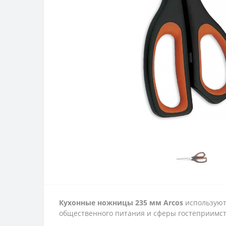
Кухонные ножницы 235 мм Arcos
используют
общественного питания и сферы гостеприимств