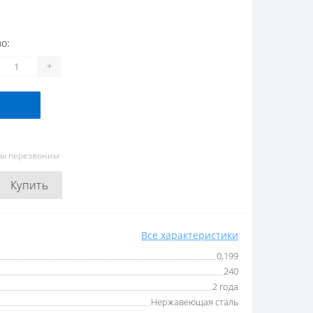
о:
+
мы перезвоним
Купить
Все характеристики
0,199
240
2 года
Нержавеющая сталь