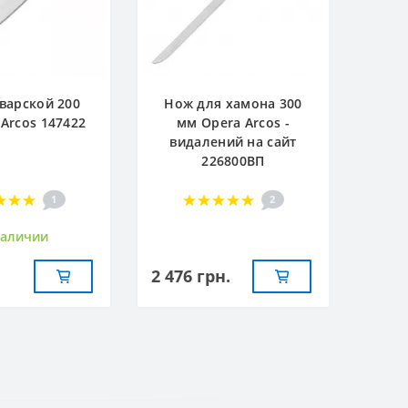
варской 200
Нож для хамона 300
Arcos 147422
мм Opera Arcos -
видалений на сайт
226800ВП
1
2
наличии
2 476 грн.