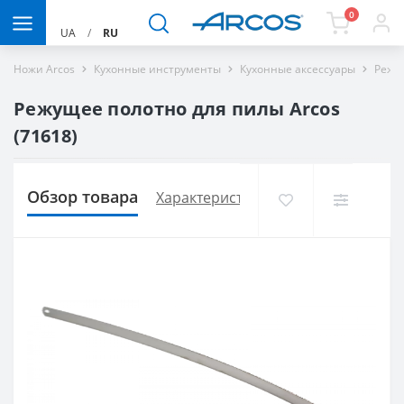
0
UA
/
RU
Ножи Arcos
Кухонные инструменты
Кухонные аксессуары
Режущ
Режущее полотно для пилы Arcos
(71618)
Обзор товара
Характеристики
Доставка и опла