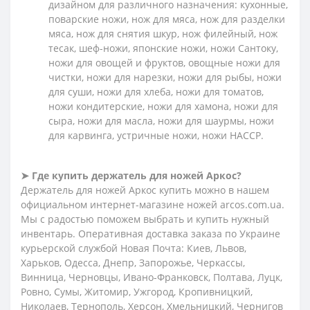
дизайном для различного назначения: кухонные,
поварские ножи, нож для мяса, нож для разделки
мяса, нож для снятия шкур, нож филейный, нож
тесак, шеф-ножи, японские ножи, ножи Сантоку,
ножи для овощей и фруктов, овощные ножи для
чистки, ножи для нарезки, ножи для рыбы, ножи
для суши, ножи для хлеба, ножи для томатов,
ножи кондитерские, ножи для хамона, ножи для
сыра, ножи для масла, ножи для шаурмы, ножи
для карвинга, устричные ножи, ножи HACCP.
➤ Где купить держатель для ножей Аркос?
Держатель для ножей Аркос купить можно в нашем
официальном интернет-магазине ножей arcos.com.ua.
Мы с радостью поможем выбрать и купить нужный
инвентарь. Оперативная доставка заказа по Украине
курьерской службой Новая Почта: Киев, Львов,
Харьков, Одесса, Днепр, Запорожье, Черкассы,
Винница, Черновцы, Ивано-Франковск, Полтава, Луцк,
Ровно, Сумы, Житомир, Ужгород, Кропивницкий,
Николаев, Тернополь, Херсон, Хмельницкий, Чернигов