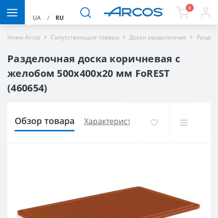
0
UA
/
RU
Ножи Arcos
Сопутствующие товары
Доски разделочные
Раздел
Разделочная доска коричневая с
желобом 500х400х20 мм FoREST
(460654)
Обзор товара
Характеристики
Доставка и опла