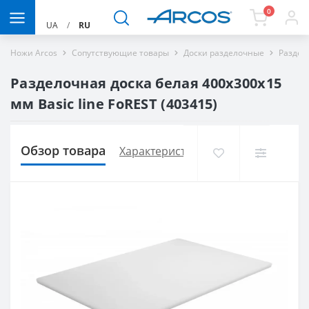
0
UA
/
RU
Ножи Arcos
Сопутствующие товары
Доски разделочные
Раздело
Разделочная доска белая 400х300х15
мм Basic line FoREST (403415)
Обзор товара
Характеристики
Доставка и опла