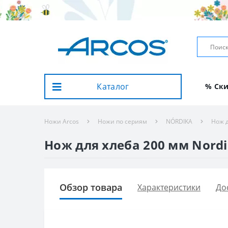
Каталог
% Ск
Ножи Arcos
Ножи по сериям
NÓRDIKA
Нож д
Нож для хлеба 200 мм Nordik
Обзор товара
Характеристики
До