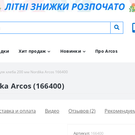
идки
Хит продаж
Новинки
Про Arcos
ля хлеба 200 мм Nordika Arcos 166400
a Arcos (166400)
ставка и оплата
Видео
Отзывов (2)
Рекомендуе
Артикул:
166400