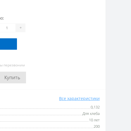
о:
+
мы перезвоним
Купить
Все характеристики
0,132
Для хлеба
10 лет
200