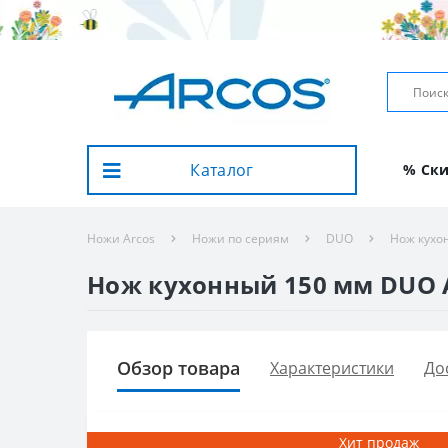
Каталог
% Ск
Ножи Arcos
Ножи по сериям
DUO
Нож кухо
Нож кухонный 150 мм DUO A
Обзор товара
Характеристики
До
Хит продаж