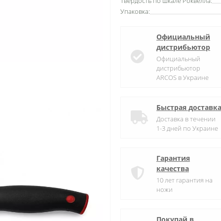
Твердость по шкале Роквелла:
Упаковка:
Официальный
дистрибьютор
Официальный
дистрибьютор
ARCOS в Украине
Быстрая доставк
Доставка в течении
1-3 дней по Украине
Гарантия
качества
10 лет гарантия на
ножи
Покупай в