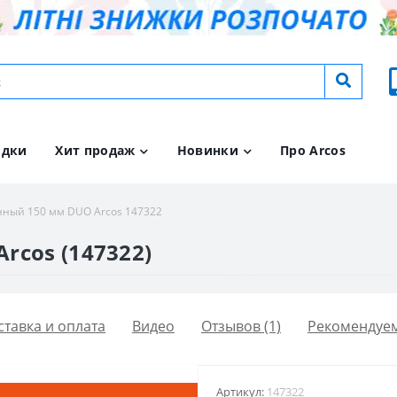
идки
Хит продаж
Новинки
Про Arcos
нный 150 мм DUO Arcos 147322
rcos (147322)
ставка и оплата
Видео
Отзывов (1)
Рекомендуе
Артикул:
147322