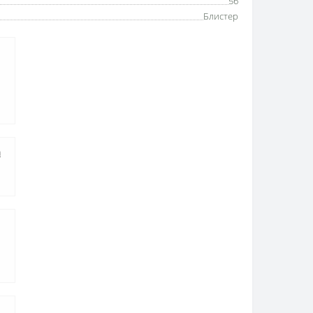
56
Блистер
а