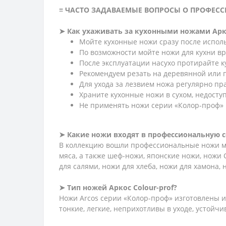
≡ ЧАСТО ЗАДАВАЕМЫЕ ВОПРОСЫ О ПРОФЕС
➤ Как ухаживать за кухонными ножами Арк
Мойте кухонные ножи сразу после испол
По возможности мойте ножи для кухни в
После эксплуатации насухо протирайте 
Рекомендуем резать на деревянной или п
Для ухода за лезвием ножа регулярно пр
Храните кухонные ножи в сухом, недоступ
Не применять ножи серии «Колор-проф» п
➤ Какие ножи входят в профессиональную 
В коллекцию вошли профессиональные ножи мяс
мяса, а также шеф-ножи, японские ножи, ножи 
для салями, ножи для хлеба, ножи для хамона,
➤ Тип ножей Аркос
Сolour-prof?
Ножи Arcos серии «Колор-проф» изготовлены и
тонкие, легкие, неприхотливы в уходе, устойчи