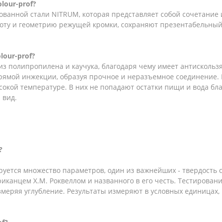
olour-prof?
ованной стали NITRUM, которая представляет собой сочетание
троту и геометрию режущей кромки, сохраняют презентабельный
lour-prof?
из полипропилена и каучука, благодаря чему имеет антисколь
прямой инжекции, образуя прочное и неразъемное соединение. 
кой температуре. В них не попадают остатки пищи и вода бла
 вид.
?
уется множество параметров, один из важнейших - твердость 
иканцем Х.М. Роквеллом и названного в его честь. Тестирован
змеряя углубление. Результаты измеряют в условных единицах