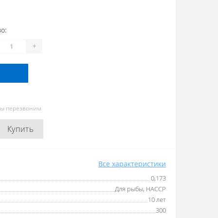
о:
+
мы перезвоним
Купить
Все характеристики
0,173
Для рыбы, HACCP
10 лет
300