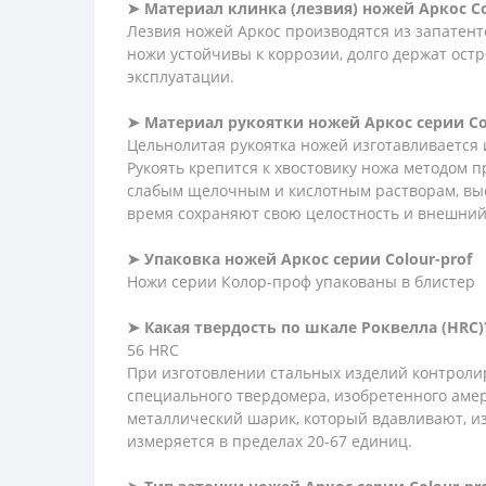
➤ Материал клинка (лезвия) ножей Аркос
С
Лезвия ножей Аркос производятся из запатент
ножи устойчивы к коррозии, долго держат ос
эксплуатации.
➤ Материал рукоятки ножей Аркос серии
Сo
Цельнолитая рукоятка ножей изготавливается 
Рукоять крепится к хвостовику ножа методом 
слабым щелочным и кислотным растворам, высо
время сохраняют свою целостность и внешний
➤ Упаковка ножей Аркос серии
Сolour-prof
Ножи серии Колор-проф упакованы в блистер
➤ Какая твердость по шкале Роквелла (HRC)
56 HRC
При изготовлении стальных изделий контролир
специального твердомера, изобретенного амер
металлический шарик, который вдавливают, и
измеряется в пределах 20-67 единиц.