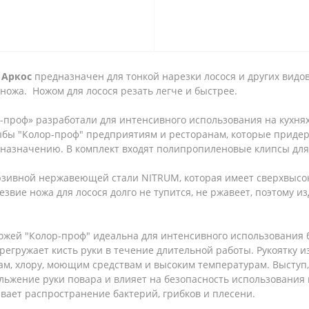
 Аркос
предназначен для тонкой нарезки лосося и других видо
ножа. Ножом для лосося резать легче и быстрее.
проф» разработали для интенсивного использования на кухня
бы "Колор-проф" предприятиям и ресторанам, которые приде
 назначению. В комплект входят полипропиленовые клипсы для 
люзивной нержавеющей стали NITRUM, которая имеет сверхвыс
езвие ножа для лосося долго не тупится, не ржавеет, поэтому 
жей "Колор-проф" идеальна для интенсивного использования
регружает кисть руки в течение длительной работы. Рукоятку 
там, хлору, моющим средствам и высоким температурам. Выступ
ьжение руки повара и влияет на безопасность использования но
вает распространение бактерий, грибков и плесени.