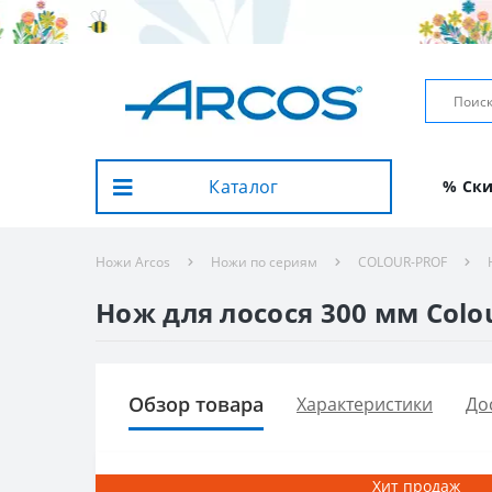
Каталог
% Ск
Ножи Arcos
Ножи по сериям
COLOUR-PROF
Нож для лосося 300 мм Colou
Обзор товара
Характеристики
До
Хит продаж