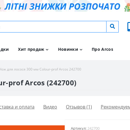
идки
Хит продаж
Новинки
Про Arcos
Нож для лосося 300 мм Colour-prof Arcos 242700
r-prof Arcos (242700)
ставка и оплата
Видео
Отзывов (1)
Рекомендуе
Артикул:
242700