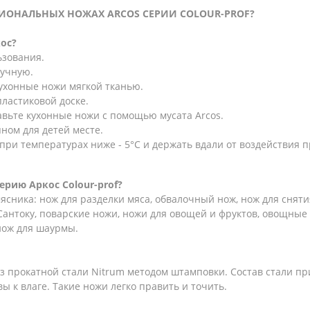
СИОНАЛЬНЫХ НОЖАХ ARCOS СЕРИИ
СOLOUR-PROF?
ос?
ьзования.
ручную.
кухонные ножи мягкой тканью.
ластиковой доске.
авьте кухонные ножи с помощью мусата Arcos.
ном для детей месте.
ри температурах ниже - 5°С и держать вдали от воздействия 
серию Аркос
Сolour-prof?
ника: нож для разделки мяса, обвалочный нож, нож для снятия
Сантоку, поварские ножи, ножи для овощей и фруктов, овощные
 нож для шаурмы.
з прокатной стали Nitrum методом штамповки. Состав стали п
вы к влаге. Такие ножи легко править и точить.