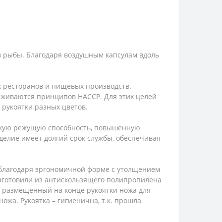
в рыбы. Благодаря воздушным капсулам вдоль
х ресторанов и пищевых производств.
рживаются принципов HACCP. Для этих целей
рукоятки разных цветов.
окую режущую способность, повышенную
изделие имеет долгий срок службы, обеспечивая
 благодаря эргономичной форме с утолщением
изготовили из антискользящего полипропилена
, размещенный на конце рукоятки ножа для
жа. Рукоятка – гигиенична, т.к. прошла