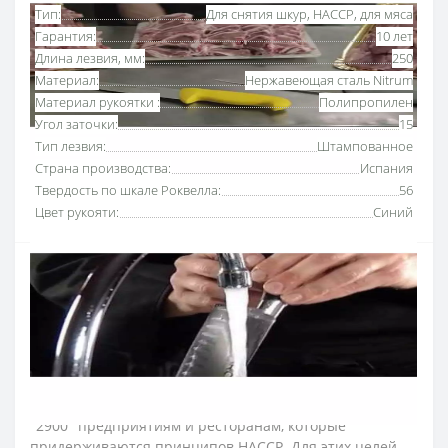
Тип:
Для снятия шкур, HACCP, для мяса
Гарантия:
10 лет
Длина лезвия, мм:
250
Материал:
Нержавеющая сталь Nitrum
Материал рукоятки :
Полипропилен
Угол заточки:
15
Тип лезвия:
Штампованное
Страна производства:
Испания
Твердость по шкале Роквелла:
56
Цвет рукояти:
Синий
Нож для снятия шкур 250 мм серии «2900» Аркос с
рукояткой синего
цвета
используют для подрезания
шкур мясной туши, удаления прожилок и хрящей.
Серию профессиональных ножей Аркос «2900»
разработали для интенсивного использования на
кухнях ресторанов и пищевых производств.
Рекомендуем приобретать серию ножей мясника
"2900" предприятиям и ресторанам, которые
придерживаются принципов HACCP. Для этих целей