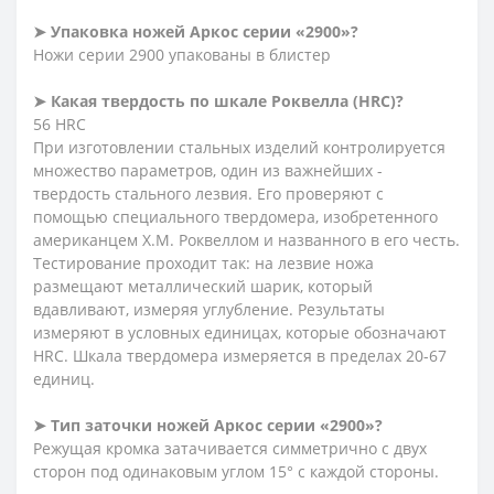
➤ Упаковка ножей Аркос серии «2900»?
Ножи серии 2900 упакованы в блистер
➤ Какая твердость по шкале Роквелла (HRC)?
56 HRC
При изготовлении стальных изделий контролируется
множество параметров, один из важнейших -
твердость стального лезвия. Его проверяют с
помощью специального твердомера, изобретенного
американцем Х.М. Роквеллом и названного в его честь.
Тестирование проходит так: на лезвие ножа
размещают металлический шарик, который
вдавливают, измеряя углубление. Результаты
измеряют в условных единицах, которые обозначают
HRC. Шкала твердомера измеряется в пределах 20-67
единиц.
➤ Тип заточки ножей Аркос серии «2900»?
Режущая кромка затачивается симметрично с двух
сторон под одинаковым углом 15° с каждой стороны.