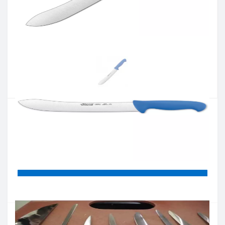
Артикул:
292723
Наличие:
нет в наличии
Кол-во:
Цена 1 214 грн.
-
+
КУПИТЬ