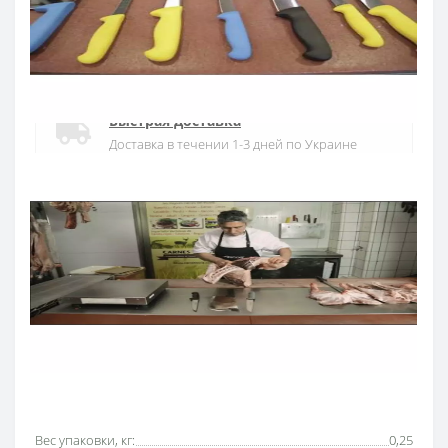
Официальный дистрибьютор
Официальный дистрибьютор ARCOS в
Украине
Быстрая доставка
Доставка в течении 1-3 дней по Украине
Гарантия качества
10 лет гарантия на ножи
Покупай в кредит
Оплата частями или мгновенная рассрочка
от ПриватБанка
Основные характеристики
Все характеристики
Вес упаковки, кг:
0,25