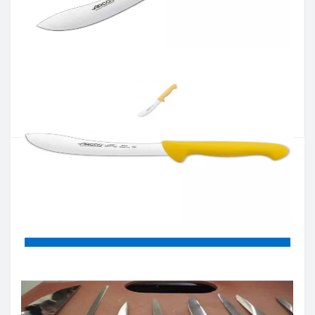
Артикул:
295400
Наличие:
В наличии
Кол-во:
Цена 925 грн.
-
+
КУПИТЬ
Купить в один клик
Введите номер телефона и мы перезвоним