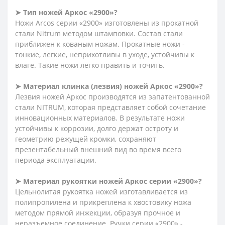
➤ Тип ножей Аркос «2900»?
Ножи Arcos серии «2900» изготовлены из прокатной
стали Nitrum методом штамповки. Состав стали
приближен к кованым ножам. Прокатные ножи -
тонкие, легкие, неприхотливы в уходе, устойчивы к
влаге. Такие ножи легко править и точить.
➤ Материал клинка (лезвия) ножей Аркос «2900»?
Лезвия ножей Аркос производятся из запатентованной
стали NITRUM, которая представляет собой сочетание
инновационных материалов. В результате ножи
устойчивы к коррозии, долго держат остроту и
геометрию режущей кромки, сохраняют
презентабельный внешний вид во время всего
периода эксплуатации.
➤ Материал рукоятки ножей Аркос серии «2900»?
Цельнолитая рукоятка ножей изготавливается из
полипропилена и прикреплена к хвостовику ножа
методом прямой инжекции, образуя прочное и
неразъемное соединение. Ручки серии «2900» -