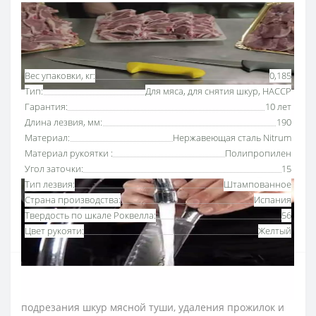
Основные характеристики
Все характеристики
Вес упаковки, кг:
0,185
Тип:
Для мяса, для снятия шкур, HACCP
Гарантия:
10 лет
Длина лезвия, мм:
190
Материал:
Нержавеющая сталь Nitrum
Материал рукоятки :
Полипропилен
Угол заточки:
15
Тип лезвия:
Штампованное
Страна производства:
Испания
Твердость по шкале Роквелла:
56
Цвет рукояти:
Желтый
Нож для снятия шкур 190 мм серии «2900» Аркос с
рукояткой желтого
цвета
используют для
подрезания шкур мясной туши, удаления прожилок и