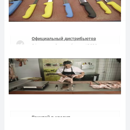
Купить
Официальный дистрибьютор
Официальный дистрибьютор ARCOS в
Украине
Быстрая доставка
Доставка в течении 1-3 дней по Украине
Гарантия качества
10 лет гарантия на ножи
Покупай в кредит
Оплата частями или мгновенная рассрочка
от ПриватБанка