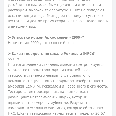
устойчивы к влаге, слабым щелочным и кислотным
растворам, высокой температуре. В них не попадают
остатки пищи и вода благодаря полному отсутствию
пустот. Они долгое время сохраняют свою целостность
и внешний вид.
➤ Упаковка ножей Аркос серии «2900»?
Ножи серии 2900 упакованы в блистер
➤ Какая твердость по шкале Роквелла (HRC)?
56 HRC
При изготовлении стальных изделий контролируется
множество параметров, один из важнейших -
твердость стального лезвия. Его проверяют с
помощью специального твердомера, изобретенного
американцем Х.М. Роквеллом и названного в его честь.
Тестирование проходит так: на лезвие ножа
размещают металлический шарик, который
вдавливают, измеряя углубление. Результаты
измеряют в условных единицах, которые обозначают
HRC. Шкала твердомера измеряется в пределах 20-67