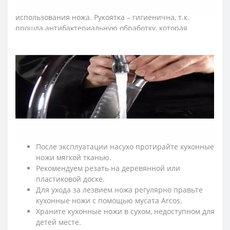
скольжение руки повара и влияет на безопасность
использования ножа.
Рукоятка – гигиенична, т.к.
прошла антибактериальную обработку, которая
сдерживает распространение бактерий, грибков и
плесени.
≡ Часто задаваемые вопросы о
ПРОФЕССИОНАЛЬНЫХ НОЖАХ ARCOS СЕРИИ «2900»?
➤
Как ухаживать за кухонными ножами Аркос?
Мойте кухонные ножи сразу после
использования.
По возможности мойте ножи для кухни вручную.
После эксплуатации насухо протирайте кухонные
ножи мягкой тканью.
Рекомендуем резать на деревянной или
пластиковой доске.
Для ухода за лезвием ножа регулярно правьте
кухонные ножи с помощью мусата Arcos.
Храните кухонные ножи в сухом, недоступном для
детей месте.