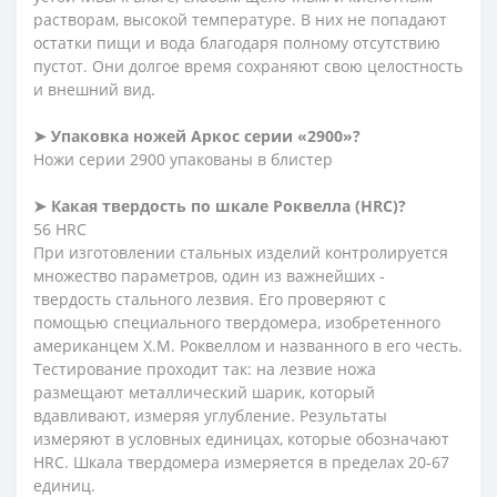
растворам, высокой температуре. В них не попадают
остатки пищи и вода благодаря полному отсутствию
пустот. Они долгое время сохраняют свою целостность
и внешний вид.
➤
Упаковка ножей Аркос серии «2900»?
Ножи серии 2900 упакованы в блистер
➤
Какая твердость по шкале Роквелла (HRC)?
56 HRC
При изготовлении стальных изделий контролируется
множество параметров, один из важнейших -
твердость стального лезвия. Его проверяют с
помощью специального твердомера, изобретенного
американцем Х.М. Роквеллом и названного в его честь.
Тестирование проходит так: на лезвие ножа
размещают металлический шарик, который
вдавливают, измеряя углубление. Результаты
измеряют в условных единицах, которые обозначают
HRC. Шкала твердомера измеряется в пределах 20-67
единиц.