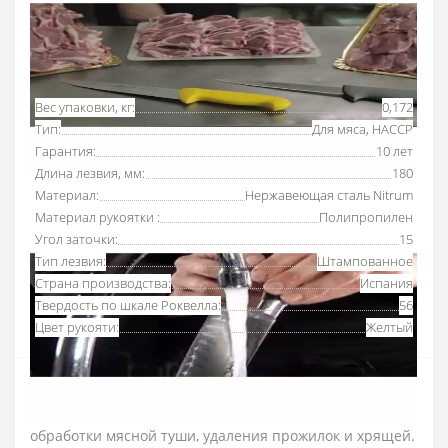
Основные характеристики
Все характеристики
Вес упаковки, кг:
0,172
Тип:
Для мяса, HACCP
Гарантия:
10 лет
Длина лезвия, мм:
180
Материал:
Нержавеющая сталь Nitrum
Материал рукоятки :
Полипропилен
Угол заточки:
15
Тип лезвия:
Штампованное
Страна производства:
Испания
Твердость по шкале Роквелла:
56
Цвет рукояти:
Желтый
Нож для разделки мяса 180 мм серии «2900» Аркос
с рукояткой желтого цвета
используют для
обработки мясной туши, удаления прожилок и хрящей.