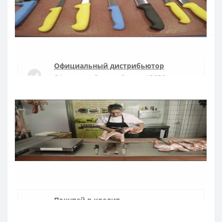
Купить
Официальный дистрибьютор
Официальный дистрибьютор ARCOS в
Украине
Быстрая доставка
Доставка в течении 1-3 дней по Украине
Гарантия качества
10 лет гарантия на ножи
Покупай в кредит
Оплата частями или мгновенная рассрочка
от ПриватБанка