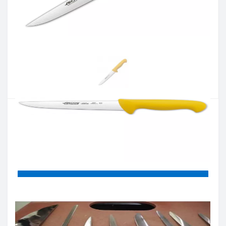
Артикул:
294700
Наличие:
В наличии
Кол-во:
Цена 863 грн.
-
+
КУПИТЬ
Купить в один клик
Введите номер телефона и мы перезвоним