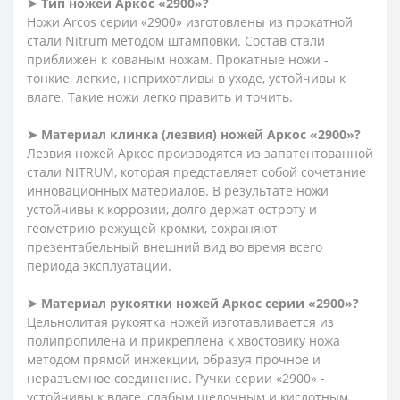
➤
Тип ножей Аркос «2900»?
Ножи Arcos серии «2900» изготовлены из прокатной
стали Nitrum методом штамповки. Состав стали
приближен к кованым ножам. Прокатные ножи -
тонкие, легкие, неприхотливы в уходе, устойчивы к
влаге. Такие ножи легко править и точить.
➤
Материал клинка (лезвия) ножей Аркос «2900»?
Лезвия ножей Аркос производятся из запатентованной
стали NITRUM, которая представляет собой сочетание
инновационных материалов. В результате ножи
устойчивы к коррозии, долго
держат
остроту и
геометрию режущей кромки, сохраняют
презентабельный внешний вид во время всего
периода эксплуатации.
➤
Материал рукоятки ножей Аркос серии «2900»?
Цельнолитая рукоятка ножей изготавливается из
полипропилена и прикреплена к хвостовику ножа
методом прямой инжекции, образуя прочное и
неразъемное соединение. Ручки серии «2900» -
устойчивы к влаге, слабым щелочным и кислотным