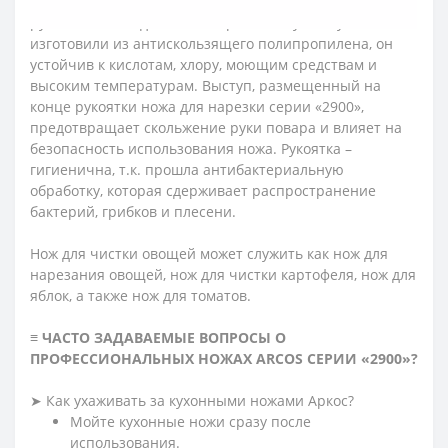
Комфортный захват рукоятки не перегружает кисть
руки в течение длительной работы. Рукоятку
изготовили из антискользящего полипропилена, он
устойчив к кислотам, хлору, моющим средствам и
высоким температурам. Выступ, размещенный на
конце рукоятки ножа для нарезки серии «2900»,
предотвращает скольжение руки повара и влияет на
безопасность использования ножа. Рукоятка –
гигиенична, т.к. прошла антибактериальную
обработку, которая сдерживает распространение
бактерий, грибков и плесени.
Нож для чистки овощей может служить как нож для
нарезания овощей, нож для чистки картофеля, нож для
яблок, а также нож для томатов.
≡ ЧАСТО ЗАДАВАЕМЫЕ ВОПРОСЫ О
ПРОФЕССИОНАЛЬНЫХ НОЖАХ ARCOS СЕРИИ «2900»?
➤ Как ухаживать за кухонными ножами Аркос?
Мойте кухонные ножи сразу после
использования.