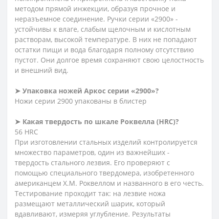
методом прямой инжекции, образуя прочное и
неразъемное соединение. Ручки серии «2900» -
устойчивы к влаге, слабым щелочным и кислотным
растворам, высокой температуре. В них не попадают
остатки пищи и вода благодаря полному отсутствию
пустот. Они долгое время сохраняют свою целостность
и внешний вид.
➤ Упаковка ножей Аркос серии «2900»?
Ножи серии 2900 упакованы в блистер
➤ Какая твердость по шкале Роквелла (HRC)?
56 HRC
При изготовлении стальных изделий контролируется
множество параметров, один из важнейших -
твердость стального лезвия. Его проверяют с
помощью специального твердомера, изобретенного
американцем Х.М. Роквеллом и названного в его честь.
Тестирование проходит так: на лезвие ножа
размещают металлический шарик, который
вдавливают, измеряя углубление. Результаты