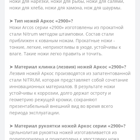
ножи для нарезки, ножи для рыбы, ножи для салями,
ножи для хлеба, ножи для хамона, нож для шаурмы.
➤ Тип ножей Аркос «2900»?
Ножи Arcos серии «2900» изготовлены из прокатной
стали Nitrum методом штамповки. Состав стали
приближен к кованым ножам. Прокатные ножи -
тонкие, легкие, неприхотливы в уходе, устойчивы к
влаге. Такие ножи легко править и точить.
➤ Материал клинка (лезвия) ножей Аркос «2900»?
Лезвия ножей Аркос производятся из запатентованной
стали NITRUM, которая представляет собой сочетание
инновационных материалов. В результате ножи
устойчивы к коррозии, долго держат остроту и
геометрию режущей кромки, сохраняют
презентабельный внешний вид во время всего
периода эксплуатации.
➤ Материал рукоятки ножей Аркос серии «2900»?
Цельнолитая рукоятка ножей изготавливается из
полипропилена и прикреплена к хвостовику ножа