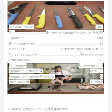
Основные характеристики
Все характеристики
Вес упаковки, кг:
0,042
Тип:
Для чистки овощей и фруктов, HACCP
Гарантия:
10 лет
Длина лезвия, мм:
85
Материал:
Нержавеющая сталь Nitrum
Материал рукоятки :
Полипропилен
Угол заточки:
15
Тип лезвия:
Штампованное
Страна производства:
Испания
Твердость по шкале Роквелла:
56
Цвет рукояти:
Зеленый
Нож для чистки овощей 85 мм «2900» Аркос с
рукояткой зеленого цвета
разработан для удобной
очистки кожуры овощей и фруктов.