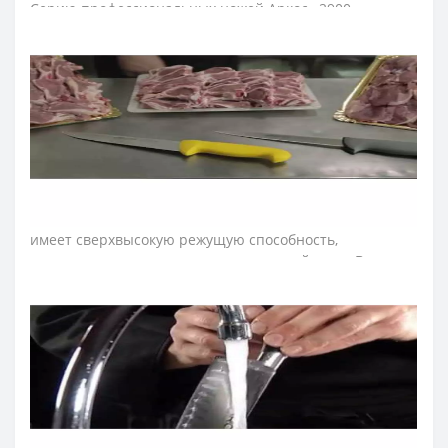
Серию профессиональных ножей Аркос «2900»
разработали для интенсивного использования на
кухнях ресторанов и пищевых производств.
Рекомендуем приобретать серию ножей "2900"
предприятиям и ресторанам, которые
придерживаются принципов HACCP. Для этих целей
рукоятки ножей имеют цветовую кодировку по
назначению.
Лезвие ножа для овощей и фруктов изготовили из
эксклюзивной нержавеющей стали NITRUM, которая
имеет сверхвысокую режущую способность,
повышенную твердость и коррозиестойкость. В
результате лезвие ножа кухонного долго не тупится, не
ржавеет, поэтому изделие имеет долгий срок службы,
обеспечивая экономическую эффективность
инвентаря.
Рукоятка ножей для чистки овощей "2900" идеальна
для интенсивного использования благодаря
эргономичной форме с утолщением посредине.