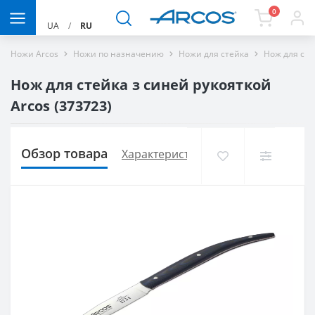
0
UA
/
RU
Ножи Arcos
Ножи по назначению
Ножи для стейка
Нож для сте
Нож для стейка з синей рукояткой
Arcos (373723)
Обзор товара
Характеристики
Доставка и опла