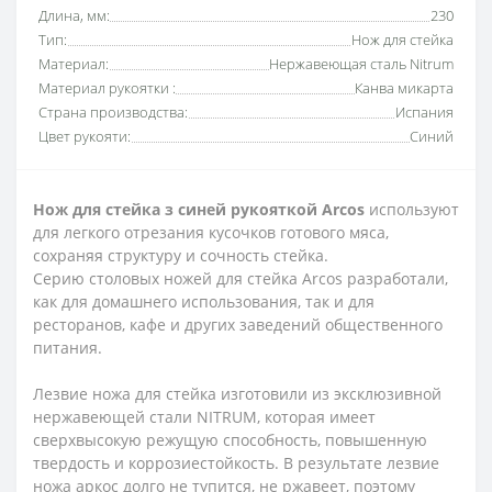
Длина, мм:
230
Тип:
Нож для стейка
Материал:
Нержавеющая сталь Nitrum
Материал рукоятки :
Канва микарта
Страна производства:
Испания
Цвет рукояти:
Синий
Нож для стейка з синей рукояткой Arcos
используют
для легкого отрезания кусочков готового мяса,
сохраняя структуру и сочность стейка.
Серию столовых ножей для стейка Arcos разработали,
как для домашнего использования, так и для
ресторанов, кафе и других заведений общественного
питания.
Лезвие ножа для стейка изготовили из эксклюзивной
нержавеющей стали NITRUM, которая имеет
сверхвысокую режущую способность, повышенную
твердость и коррозиестойкость. В результате лезвие
ножа аркос долго не тупится, не ржавеет, поэтому