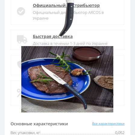
Официальный дистрибьютор
Официальный дистрибьютор ARCOS в
Украине
Быстрая доставка
Доставка в течении 1-3 дней по Украине
Гарантия качества
10 лет гарантия на ножи
Покупай в кредит
Оплата частями или мгновенная рассрочка
от ПриватБанка
Основные характеристики
Все характеристики
Вес упаковки, кг:
0,052