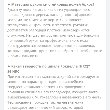
➤ Материал рукоятки стейковых ножей Аркос?
Рукоятку ножа изготавливают из ударопрочного
палисандрового дерева, насыщенного эфирными
маслами, не гниет и не портится в процессе
эксплуатации. Прочность и жесткость рукоятки
достигается благодаря плотной мелкозернистой
структуре. Изящество формы получают шлифовкой и
полировкой рукоятки профессионального ножа.
Конструкцию закрепляют нержавеющие заклепки,
которые придают рукоятке своеобразной необычности
и оригинальности.
➤
Какая
твердость
по
шкале
Роквелла (HRC)?
56 HRC
При изготовлении стальных изделий контролируется
множество параметров, один из важнейших -
твердость стального лезвия. Его проверяют с
помощью специального твердомера, изобретенного
американцем Х.М. Роквеллом и названного в его честь.
Тестирование проходит так: на лезвие ножа
размещают металлический шарик, который