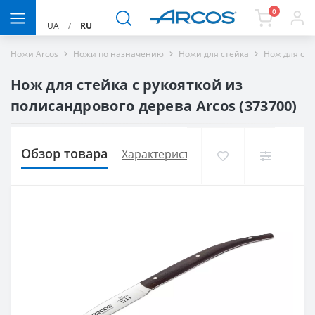
0
UA
/
RU
Ножи Arcos
Ножи по назначению
Ножи для стейка
Нож для сте
Нож для стейка с рукояткой из
полисандрового дерева Arcos (373700)
Обзор товара
Характеристики
Доставка и опла