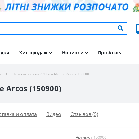
идки
Хит продаж
Новинки
Про Arcos
и
Нож кухонный 220 мм Maitre Arcos 150900
 Arcos (150900)
ставка и оплата
Видео
Отзывов (5)
Артикул:
150900