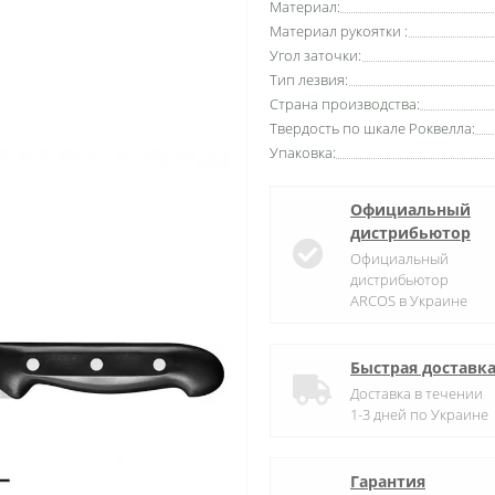
Материал:
Материал рукоятки :
Угол заточки:
Тип лезвия:
Страна производства:
Твердость по шкале Роквелла:
Упаковка:
Официальный
дистрибьютор
Официальный
дистрибьютор
ARCOS в Украине
Быстрая доставк
Доставка в течении
1-3 дней по Украине
Гарантия