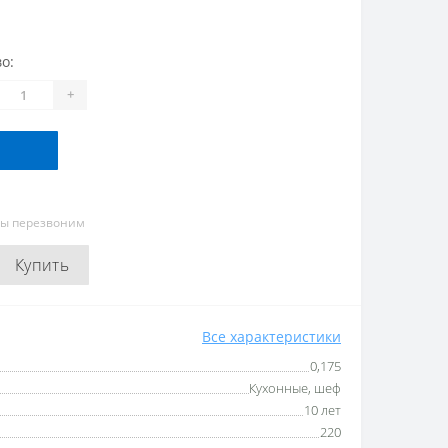
о:
+
мы перезвоним
Купить
Все характеристики
0,175
Кухонные, шеф
10 лет
220