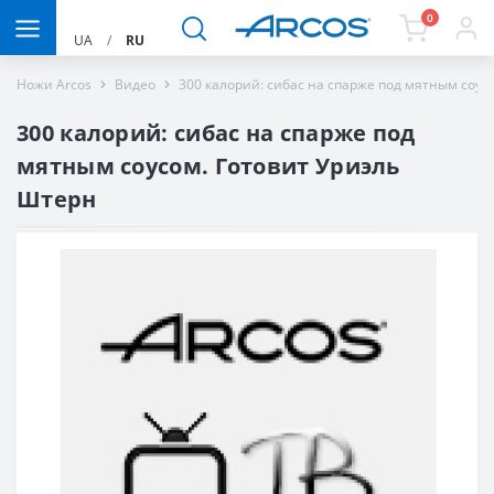
0
UA
/
RU
Ножи Arcos
Видео
300 калорий: сибас на спарже под мятным соус
300 калорий: сибас на спарже под
мятным соусом. Готовит Уриэль
Штерн