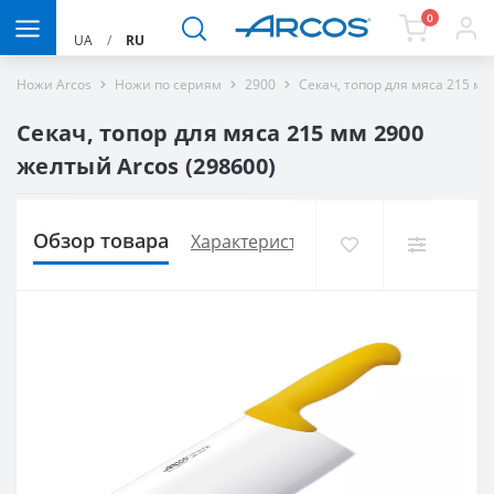
0
UA
/
RU
Ножи Arcos
Ножи по сериям
2900
Секач, топор для мяса 215 м
Секач, топор для мяса 215 мм 2900
желтый Arcos (298600)
Обзор товара
Характеристики
Доставка и опла