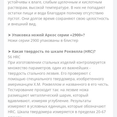
устойчивы к влаге, слабым щелочным и кислотным
растворам, высокой температуре. В них не попадают
остатки пищи и вода благодаря полному отсутствию
пустот. Они долгое время сохраняют свою целостность
и внешний вид.
➤ Упаковка ножей Аркос серии «2900»?
Ножи серии 2900 упакованы в блистер
➤ Какая твердость по шкале Роквелла (HRC)?
56 HRC
При изготовлении стальных изделий контролируется
множество параметров, один из важнейших -
твердость стального лезвия. Его проверяют с
помощью специального твердомера, изобретенного
американцем Х.М. Роквеллом и названного в его честь.
Тестирование проходит так: на лезвие ножа
размещают металлический шарик, который
вдавливают, измеряя углубление. Результаты
измеряют в условных единицах, которые обозначают
HRC. Шкала твердомера измеряется в пределах 20-67