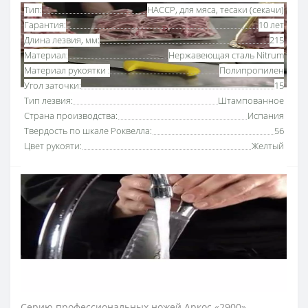
Тип:
HACCP, для мяса, тесаки (секачи)
Гарантия:
10 лет
Длина лезвия, мм:
215
Материал:
Нержавеющая сталь Nitrum
Материал рукоятки :
Полипропилен
Угол заточки:
15
Тип лезвия:
Штампованное
Страна производства:
Испания
Твердость по шкале Роквелла:
56
Цвет рукояти:
Желтый
Секач, топор для мяса 215 мм «2900» Аркос с
рукояткой желтого
цвета
используют для разделки
мясной туши, в которой встречаются мелкие и средние
кости, для рубки замороженного филе. Не рвет мясо, а
структурировано и четко разрубает, сохраняя сочные
мясные волокна. Легкий в использовании благодаря
оптимальному балансу ручки и лезвия.
Серию профессиональных ножей Аркос «2900»