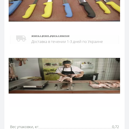
Официальный дистрибьютор
Официальный дистрибьютор ARCOS в
Украине
Быстрая доставка
Доставка в течении 1-3 дней по Украине
Гарантия качества
10 лет гарантия на ножи
Покупай в кредит
Оплата частями или мгновенная рассрочка
от ПриватБанка
Основные характеристики
Все характеристики
Вес упаковки, кг:
0,72