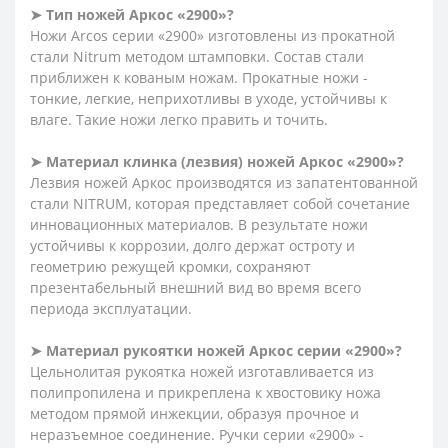
➤ Тип ножей Аркос «2900»?
Ножи Arcos серии «2900» изготовлены из прокатной
стали Nitrum методом штамповки. Состав стали
приближен к кованым ножам. Прокатные ножи -
тонкие, легкие, неприхотливы в уходе, устойчивы к
влаге. Такие ножи легко править и точить.
➤ Материал клинка (лезвия) ножей Аркос «2900»?
Лезвия ножей Аркос производятся из запатентованной
стали NITRUM, которая представляет собой сочетание
инновационных материалов. В результате ножи
устойчивы к коррозии, долго держат остроту и
геометрию режущей кромки, сохраняют
презентабельный внешний вид во время всего
периода эксплуатации.
➤ Материал рукоятки ножей Аркос серии «2900»?
Цельнолитая рукоятка ножей изготавливается из
полипропилена и прикреплена к хвостовику ножа
методом прямой инжекции, образуя прочное и
неразъемное соединение. Ручки серии «2900» -