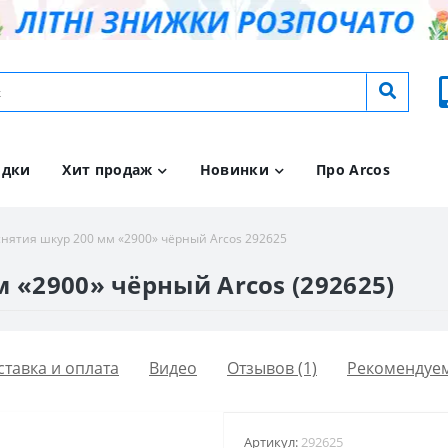
идки
Хит продаж
Новинки
Про Arcos
снятия шкур 200 мм «2900» чёрный Arcos 292625
 «2900» чёрный Arcos (292625)
ставка и оплата
Видео
Отзывов (1)
Рекомендуе
Артикул:
292625