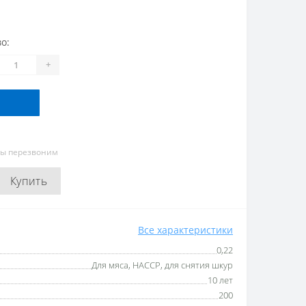
о:
+
мы перезвоним
Купить
Все характеристики
0,22
Для мяса, HACCP, для снятия шкур
10 лет
200