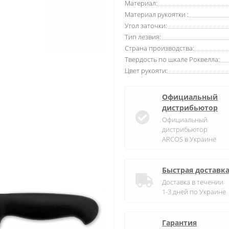
Материал:
Материал рукоятки :
Угол заточки:
Тип лезвия:
Страна производства:
Твердость по шкале Роквелла:
Цвет рукояти:
Официальный
дистрибьютор
Официальный
дистрибьютор
ARCOS в Украине
Быстрая доставк
Доставка в течении
1-3 дней по Украине
Гарантия